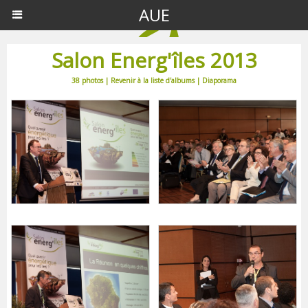
AUE
Salon Energ'îles 2013
38 photos
|
Revenir à la liste d'albums
|
Diaporama