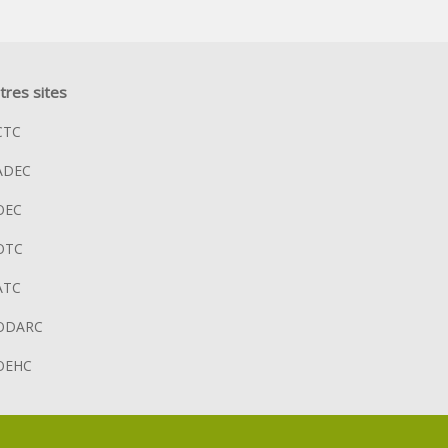
tres sites
CTC
ADEC
OEC
OTC
ATC
ODARC
OEHC