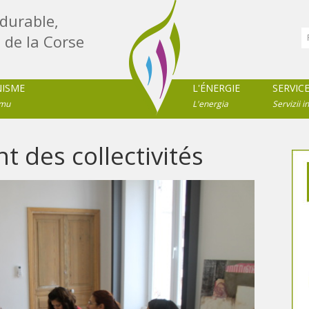
durable,
 de la Corse
NISME
L'ÉNERGIE
SERVIC
imu
L'energia
Servizii in
des collectivités