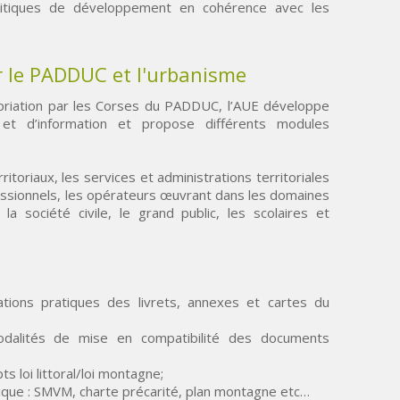
olitiques de développement en cohérence avec les
r le PADDUC et l'urbanisme
priation par les Corses du PADDUC, l’AUE développe
et d’information et propose différents modules
rritoriaux, les services et administrations territoriales
fessionnels, les opérateurs œuvrant dans les domaines
a société civile, le grand public, les scolaires et
cations pratiques des livrets, annexes et cartes du
dalités de mise en compatibilité des documents
ts loi littoral/loi montagne;
tique : SMVM, charte précarité, plan montagne etc…