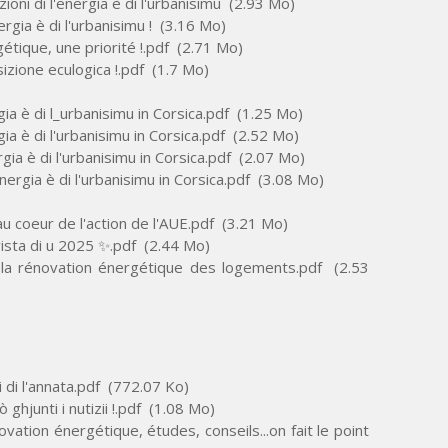
oni di l'energia è di l'urbanisimu
(2.93 Mo)
ergia è di l'urbanisimu !
(3.16 Mo)
tique, une priorité !.pdf
(2.71 Mo)
sizione eculogica !.pdf
(1.7 Mo)
gia è di l_urbanisimu in Corsica.pdf
(1.25 Mo)
gia è di l'urbanisimu in Corsica.pdf
(2.52 Mo)
rgia è di l'urbanisimu in Corsica.pdf
(2.07 Mo)
nergia è di l'urbanisimu in Corsica.pdf
(3.08 Mo)
 coeur de l'action de l'AUE.pdf
(3.21 Mo)
vista di u 2025 ✨.pdf
(2.44 Mo)
 la rénovation énergétique des logements.pdf
(2.53
i di l'annata.pdf
(772.07 Ko)
ghjunti i nutizii !.pdf
(1.08 Mo)
ation énergétique, études, conseils...on fait le point