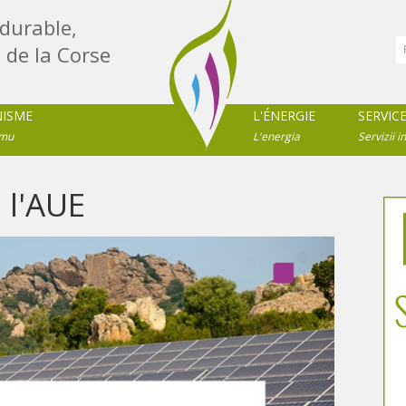
durable,
 de la Corse
NISME
L'ÉNERGIE
SERVIC
imu
L'energia
Servizii in
 l'AUE