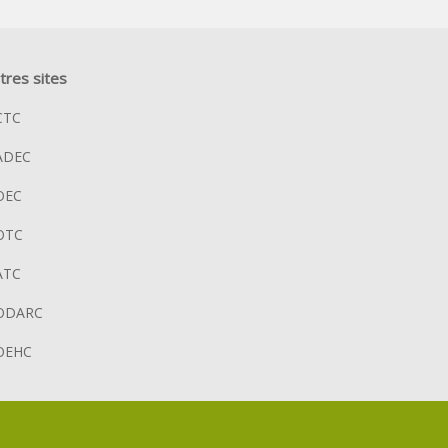
tres sites
CTC
ADEC
OEC
OTC
ATC
ODARC
OEHC