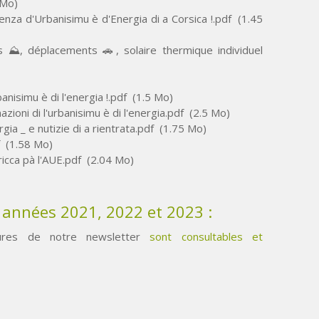
 Mo)
genza d'Urbanisimu è d'Energia di a Corsica !.pdf
(1.45
s ⛰️, déplacements 🚗, solaire thermique individuel
rbanisimu è di l'energia !.pdf
(1.5 Mo)
azioni di l'urbanisimu è di l'energia.pdf
(2.5 Mo)
ia _ e nutizie di a rientrata.pdf
(1.75 Mo)
(1.58 Mo)
icca pà l'AUE.pdf
(2.04 Mo)
s années 2021, 2022 et 2023 :
eures de notre newsletter
sont consultables et