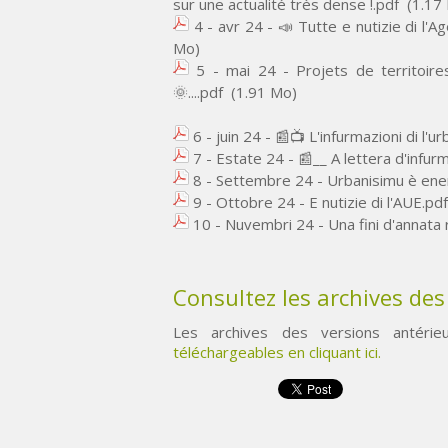
sur une actualité très dense !.pdf
(1.17
4 - avr 24 - 📣 Tutte e nutizie di l'A
Mo)
5 - mai 24 - Projets de territoire
🌞....pdf
(1.91 Mo)
6 - juin 24 - 📰​📺​ L'infurmazioni di l'u
7 - Estate 24 - 📰__ A lettera d'infurm
8 - Settembre 24 - Urbanisimu è energ
9 - Ottobre 24 - E nutizie di l'AUE.pdf
10 - Nuvembri 24 - Una fini d'annata r
Consultez les archives de
Les archives des versions antéri
téléchargeables en cliquant ici.