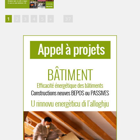
1
2
3
4
5
»
...
37