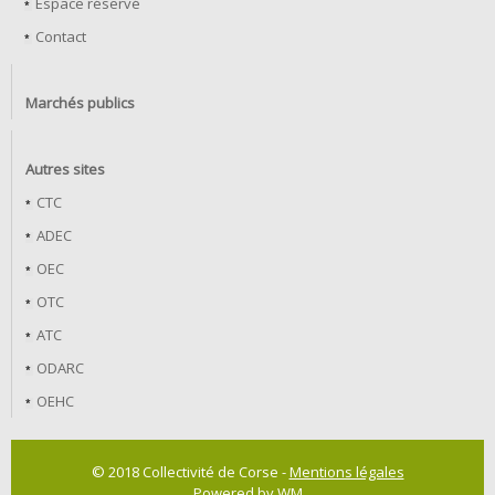
Espace réservé
Contact
Marchés publics
Autres sites
CTC
ADEC
OEC
OTC
ATC
ODARC
OEHC
© 2018 Collectivité de Corse -
Mentions légales
Powered by WM