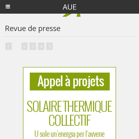
AUE
Revue de presse
1
...
«
3
4
5