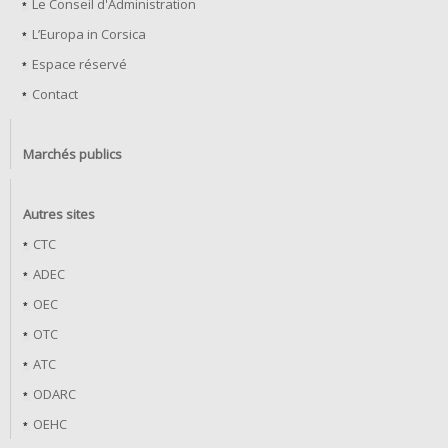
Le Conseil d'Administration
L’Europa in Corsica
Espace réservé
Contact
Marchés publics
Autres sites
CTC
ADEC
OEC
OTC
ATC
ODARC
OEHC