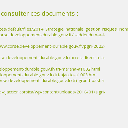
 consulter ces documents :
tes/default/files/2014_Strategie_nationale_gestion_risques_inon
orse.developpement-durable.gouv.fr/l-addendum-a-l-
www.corse.developpement-durable.gouv.fr/pgri-2022-
se.developpement-durable.gouv.fr/acces-direct-a-la-
eloppement-durable.gouv.fr/tri-marana-a1002.html
oppement-durable.gouv.fr/tri-ajaccio-a1003.html
rse.developpement-durable.gouv.fr/tri-grand-bastia-
a-ajaccien.corsica/wp-content/uploads/2018/01/slgri-