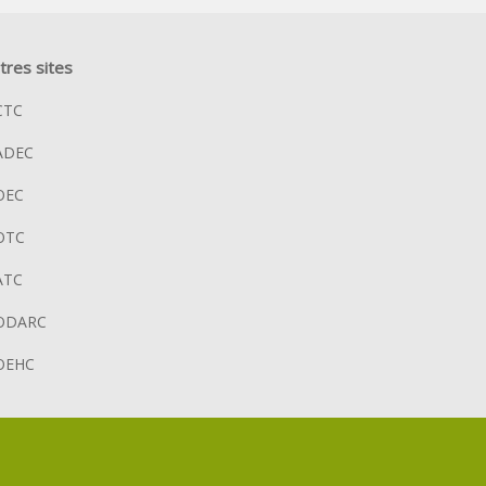
tres sites
CTC
ADEC
OEC
OTC
ATC
ODARC
OEHC