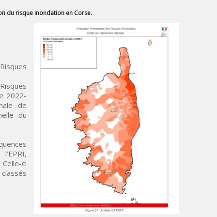
n du risque inondation en Corse.
Risques
isques
de 2022-
onale de
helle du
équences
’EPRI,
Celle-ci
classés