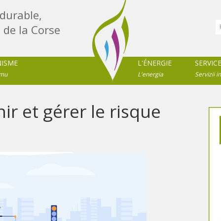
durable,
 de la Corse
NISME
L'ÉNERGIE
SERVIC
imu
L'energia
Servizii in
 et gérer le risque