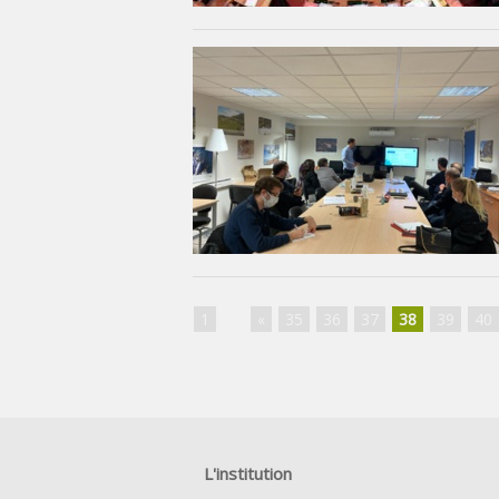
1
...
«
35
36
37
38
39
40
L'institution